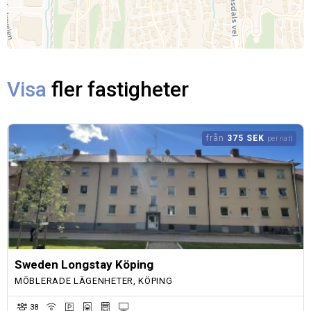
Visa
fler fastigheter
från
375 SEK
per natt
Sweden Longstay Köping
MÖBLERADE LÄGENHETER, KÖPING
38