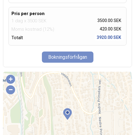
Pris per person
1 dag
x
3500
SEK
3500.00 SEK
Moms kostnad (12%)
420.00
SEK
Totalt
3920.00 SEK
Bokningsförfrågan
+
−