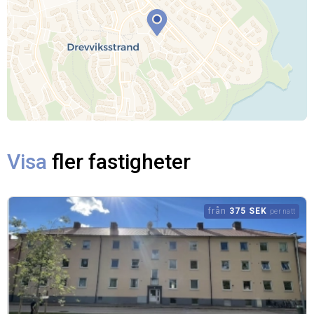
Visa
fler fastigheter
från
375 SEK
per natt