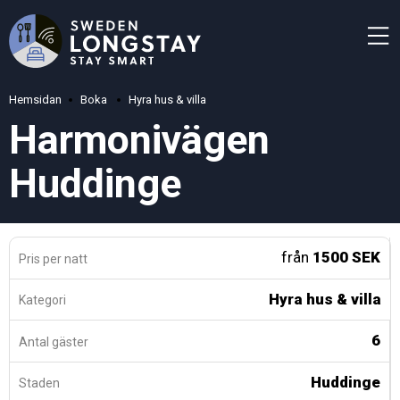
Hemsidan
Boka
Hyra hus & villa
Harmonivägen
Huddinge
från
1500 SEK
Pris per natt
Hyra hus & villa
Kategori
6
Antal gäster
Huddinge
Staden