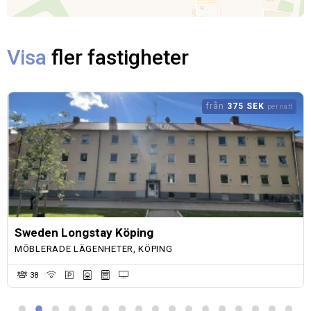
Visa
fler fastigheter
från
375 SEK
per natt
Sweden Longstay Köping
MÖBLERADE LÄGENHETER, KÖPING
38