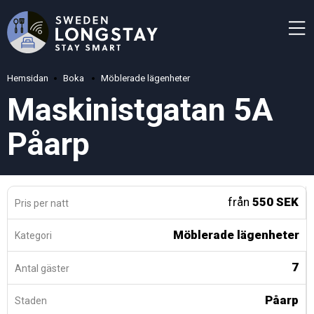
Hemsidan
Boka
Möblerade lägenheter
Maskinistgatan 5A
Påarp
från
550 SEK
Pris per natt
Möblerade lägenheter
Kategori
7
Antal gäster
Påarp
Staden