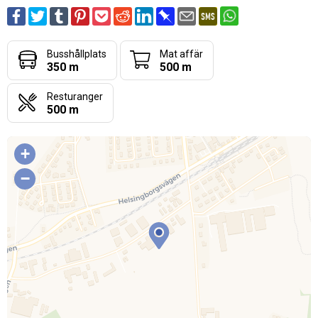
Busshållplats
Mat affär
350 m
500 m
Resturanger
500 m
+
−