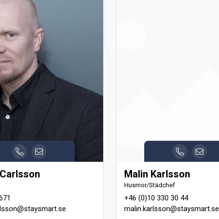
Carlsson
Malin Karlsson
Husmor/Städchef
671
+46 (0)10 330 30 44
lsson@staysmart.se
malin.karlsson@staysmart.se