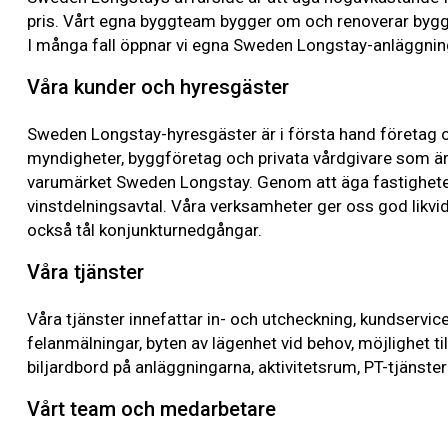
pris. Vårt egna byggteam bygger om och renoverar byggn
I många fall öppnar vi egna Sweden Longstay-anläggninga
Våra kunder och hyresgäster
Sweden Longstay-hyresgäster är i första hand företag oc
myndigheter, byggföretag och privata vårdgivare som är
varumärket Sweden Longstay. Genom att äga fastighetern
vinstdelningsavtal. Våra verksamheter ger oss god likvi
också tål konjunkturnedgångar.
Våra tjänster
Våra tjänster innefattar in- och utcheckning, kundservice
felanmälningar, byten av lägenhet vid behov, möjlighet ti
biljardbord på anläggningarna, aktivitetsrum, PT-tjänster
Vårt team och medarbetare