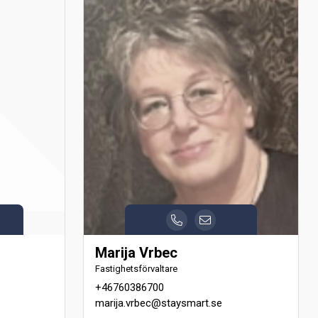
Marija Vrbec
Fastighetsförvaltare
+46760386700
marija.vrbec@staysmart.se