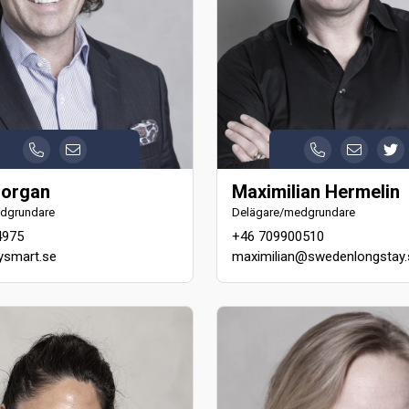
organ
Maximilian Hermelin
dgrundare
Delägare/medgrundare
4975
+46 709900510
smart.se
maximilian@swedenlongstay.