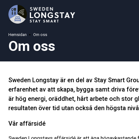
Hemsidan
Om oss
Om oss
Sweden Longstay är en del av Stay Smart Group
erfarenhet av att skapa, bygga samt driva fö
är hög energi, oräddhet, hårt arbete och stor g
resultaten över tid utan också den högsta niv
Vår affärsidé
Sweden Longstays affärsidé är att äga högavkastande fast