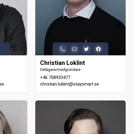
Christian Loklint
Delägare/medgrundare
+46 708933477
se
christian.loklint@staysmart.se