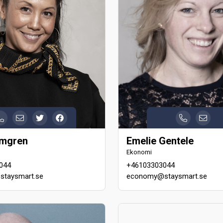
lmgren
Emelie Gentele
Ekonomi
044
+46103303044
taysmart.se
economy@staysmart.se