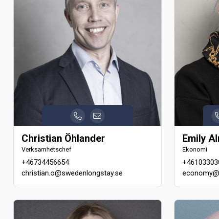
Christian Öhlander
Emily A
Verksamhetschef
Ekonomi
+46734456654
+46103303
christian.o@swedenlongstay.se
economy@s