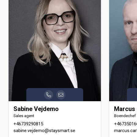
Sabine Vejdemo
Marcus 
Sales agent
Boendechef
+46739290815
+46735016
sabine.vejdemo@staysmart.se
marcus.car