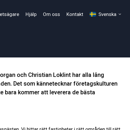
hetsägare
Hjälp
Om oss
Kontakt
Svenska
gan och Christian Loklint har alla lång
åden. Det som kännetecknar företagskulturen
inte bara kommer att leverera de bästa
ten. Vi hittar rätt fastigheter i rätt områden till rätt