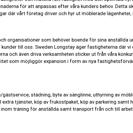
aderna för att anpassas efter våra kunders behov. Detta ska
r där vårt företag driver och hyr ut möblerade lägenheter, s
h organisationer som behöver boende för sina anställda und
 kunder till oss. Sweden Longstay äger fastigheterna där vi
a och även driva verksamheten sticker ut från våra konkur
ditet som möjliggör expansion i form av nya fastighetsförvä
/gästservice, städning, byte av sänglinne, uthyrning av möble
ll extra tjänster, köp av frukostpaket, köp av parkering samt 
 inom träning för anställda samt transport från och till arbet