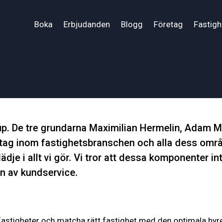
Boka
Erbjudanden
Blogg
Företag
Fastig
. De tre grundarna Maximilian Hermelin, Adam Mor
retag inom fastighetsbranschen och alla dess omr
lädje i allt vi gör. Vi tror att dessa komponenter 
ån av kundservice.
igheter och matcha rätt fastighet med den optimala hyresgäs