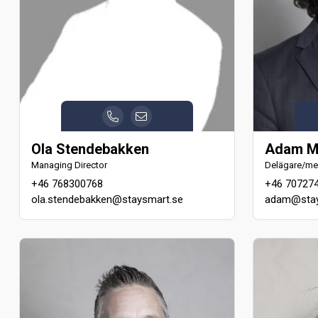
Ola Stendebakken
Adam M
Managing Director
Delägare/me
+46 768300768
+46 70727
ola.stendebakken@staysmart.se
adam@stay